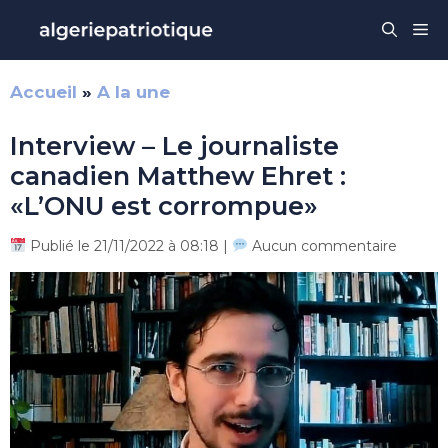
Aller
Me
au
contenu
Accueil
»
A la une
Interview – Le journaliste
canadien Matthew Ehret :
«L’ONU est corrompue»
Publié le 21/11/2022 à 08:18 |
Aucun commentaire