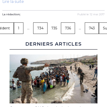
Lire la suite
La rédaction
|
Publié le :12 mai 2017
édent
1
…
734
735
736
…
743
Su
DERNIERS ARTICLES