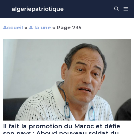
Aller
Me
au
contenu
Accueil
»
A la une
»
Page 735
Il fait la promotion du Maroc et défie
son pays : Aboud nouveau soldat du