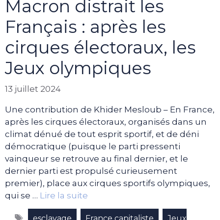
Macron distrait les
Français : après les
cirques électoraux, les
Jeux olympiques
13 juillet 2024
Une contribution de Khider Mesloub – En France,
après les cirques électoraux, organisés dans un
climat dénué de tout esprit sportif, et de déni
démocratique (puisque le parti pressenti
vainqueur se retrouve au final dernier, et le
dernier parti est propulsé curieusement
premier), place aux cirques sportifs olympiques,
qui se …
Lire la suite
Étiquettes
,
,
esclavage
France capitaliste
Jeux