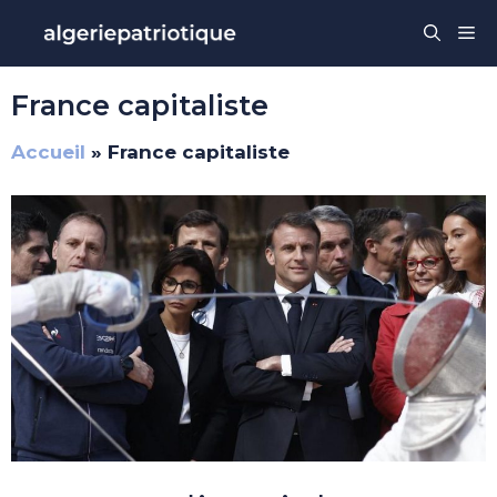
Aller
Me
au
contenu
France capitaliste
Accueil
»
France capitaliste