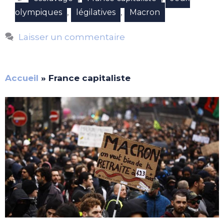
,
,
olympiques
légilatives
Macron
Laisser un commentaire
Accueil
»
France capitaliste