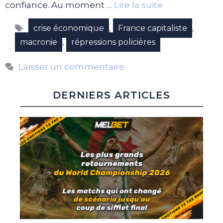
confiance. Au moment …
Lire la suite
Étiquettes
,
,
crise économique
France capitaliste
,
macronie
répressions policières
Laisser un commentaire
DERNIERS ARTICLES