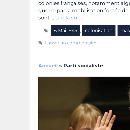
colonies françaises, notamment algér
guerre par la mobilisation forcée de p
sont …
Lire la suite
Étiquettes
8 Mai 1945
colonisation
mas
,
,
Laisser un commentaire
Accueil
»
Parti socialiste