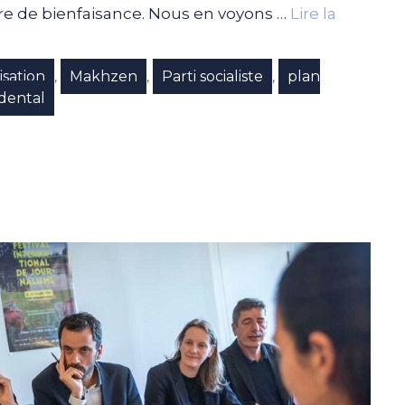
e de bienfaisance. Nous en voyons …
Lire la
isation
Makhzen
Parti socialiste
plan
,
,
,
idental