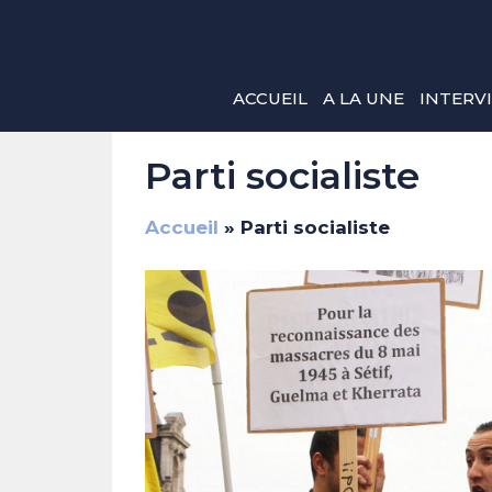
Aller
au
contenu
ACCUEIL
A LA UNE
INTERV
Parti socialiste
Accueil
»
Parti socialiste