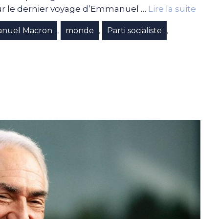
 sur le dernier voyage d’Emmanuel …
Lire la suite
nuel Macron
monde
Parti socialiste
,
,
,