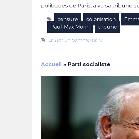
politiques de Paris, a vu sa tribune
Étiquettes
censure
colonisation
Emma
,
,
Paul-Max Morin
tribune
,
Laisser un commentaire
Accueil
»
Parti socialiste