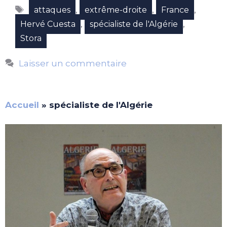
Étiquettes
,
,
,
attaques
extrême-droite
France
,
,
Hervé Cuesta
spécialiste de l'Algérie
Stora
Laisser un commentaire
Accueil
»
spécialiste de l'Algérie