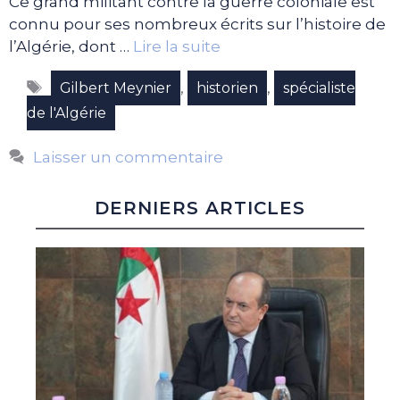
Ce grand militant contre la guerre coloniale est
connu pour ses nombreux écrits sur l’histoire de
l’Algérie, dont …
Lire la suite
Étiquettes
,
,
Gilbert Meynier
historien
spécialiste
de l'Algérie
Laisser un commentaire
DERNIERS ARTICLES