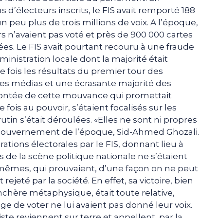
s d’électeurs inscrits, le FIS avait remporté 188
 peu plus de trois millions de voix. A l’époque,
rs n’avaient pas voté et près de 900 000 cartes
ées. Le FIS avait pourtant recouru à une fraude
nistration locale dont la majorité était
e fois les résultats du premier tour des
, les médias et une écrasante majorité des
 montée de cette mouvance qui promettait
fois au pouvoir, s’étaient focalisés sur les
tin s’était déroulées. «Elles ne sont ni propres
 gouvernement de l’époque, Sid-Ahmed Ghozali.
ations électorales par le FIS, donnant lieu à
s de la scène politique nationale ne s’étaient
-mêmes, qui prouvaient, d’une façon on ne peut
 rejeté par la société. En effet, sa victoire, bien
chère métaphysique, était toute relative,
ge de voter ne lui avaient pas donné leur voix.
iste reviennent sur terre et appellent, par la