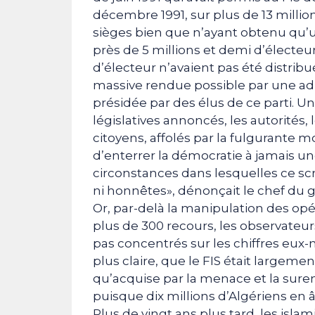
décembre 1991, sur plus de 13 million
sièges bien que n’ayant obtenu qu’un
près de 5 millions et demi d’électeu
d’électeur n’avaient pas été distribu
massive rendue possible par une admi
présidée par des élus de ce parti. Un
législatives annoncés, les autorités
citoyens, affolés par la fulgurante
d’enterrer la démocratie à jamais une 
circonstances dans lesquelles ce scru
ni honnêtes», dénonçait le chef du
Or, par-delà la manipulation des opér
plus de 300 recours, les observateur
pas concentrés sur les chiffres eux
plus claire, que le FIS était largement
qu’acquise par la menace et la suren
puisque dix millions d’Algériens en â
Plus de vingt ans plus tard, les islam