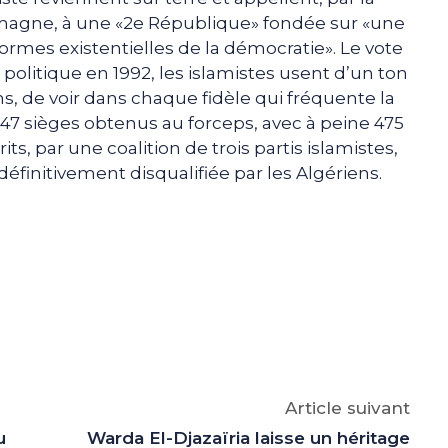
lemagne, à une «2e République» fondée sur «une
rmes existentielles de la démocratie». Le vote
 politique en 1992, les islamistes usent d’un ton
, de voir dans chaque fidèle qui fréquente la
47 sièges obtenus au forceps, avec à peine 475
its, par une coalition de trois partis islamistes,
finitivement disqualifiée par les Algériens.
e
p
gram
Article suivant
u
Warda El-Djazaïria laisse un héritage