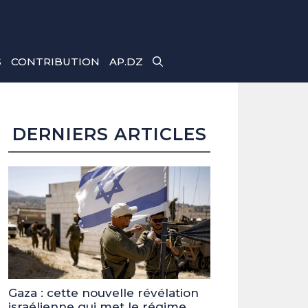
S
CONTRIBUTION
AP.DZ
DERNIERS ARTICLES
Gaza : cette nouvelle révélation
israélienne qui met le régime