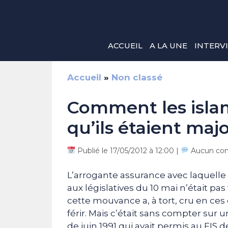
Aller
au
contenu
ACCUEIL
A LA UNE
INTERV
Accueil
»
Non classé
Comment les islami
qu’ils étaient majo
Publié le 17/05/2012 à 12:00 |
Aucun co
L’arrogante assurance avec laquelle l
aux législatives du 10 mai n’était p
cette mouvance a, à tort, cru en ce
férir. Mais c’était sans compter sur
de juin 1991 qui avait permis au FIS d