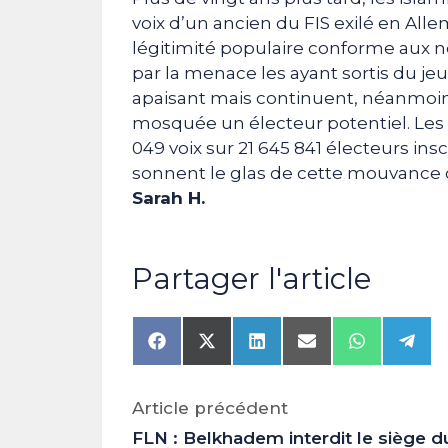
voix d’un ancien du FIS exilé en Al
légitimité populaire conforme aux no
par la menace les ayant sortis du jeu
apaisant mais continuent, néanmoins
mosquée un électeur potentiel. Les 
049 voix sur 21 645 841 électeurs inscr
sonnent le glas de cette mouvance dé
Sarah H.
Partager l'article
Share
Share
Share
Share
Share
Shar
on
on
on
on
on
on
Facebook
X
LinkedIn
Email
WhatsAp
Tele
(Twitter)
Article précédent
FLN : Belkhadem interdit le siège d