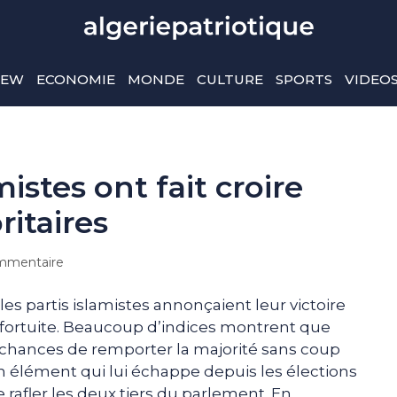
IEW
ECONOMIE
MONDE
CULTURE
SPORTS
VIDEO
stes ont fait croire
ritaires
mmentaire
es partis islamistes annonçaient leur victoire
as fortuite. Beaucoup d’indices montrent que
s chances de remporter la majorité sans coup
 un élément qui lui échappe depuis les élections
e rafler les deux tiers du parlement. En