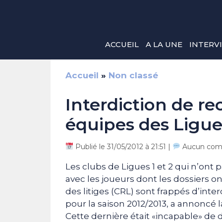
Aller
au
contenu
ACCUEIL
A LA UNE
INTERV
Accueil
»
Non classé
Interdiction de r
équipes des Ligues
Publié le 31/05/2012 à 21:51 |
Aucun com
Les clubs de Ligues 1 et 2 qui n’ont
avec les joueurs dont les dossiers o
des litiges (CRL) sont frappés d’in
pour la saison 2012/2013, a annoncé l
Cette dernière était «incapable» de