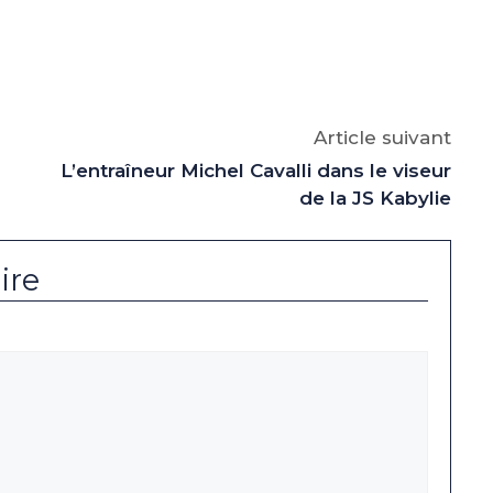
e
p
gram
Article suivant
L’entraîneur Michel Cavalli dans le viseur
de la JS Kabylie
ire