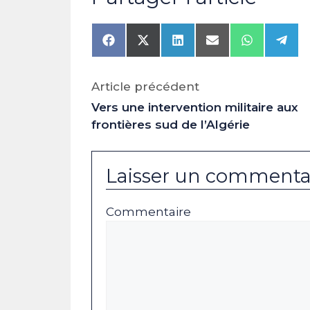
Share
Share
Share
Share
Share
Shar
on
on
on
on
on
on
Facebook
X
LinkedIn
Email
WhatsAp
Tele
(Twitter)
Article précédent
Vers une intervention militaire aux
frontières sud de l’Algérie
Laisser un commenta
Commentaire