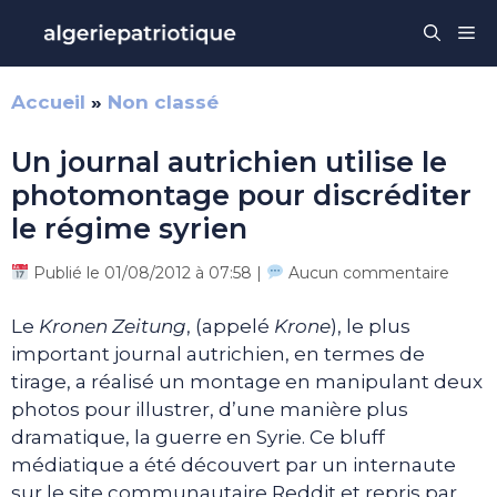
Aller
Me
au
contenu
Accueil
»
Non classé
Un journal autrichien utilise le
photomontage pour discréditer
le régime syrien
Publié le 01/08/2012 à 07:58 |
Aucun commentaire
Le
Kronen Zeitung
, (appelé
Krone
), le plus
important journal autrichien, en termes de
tirage, a réalisé un montage en manipulant deux
photos pour illustrer, d’une manière plus
dramatique, la guerre en Syrie. Ce bluff
médiatique a été découvert par un internaute
sur le site communautaire Reddit et repris par