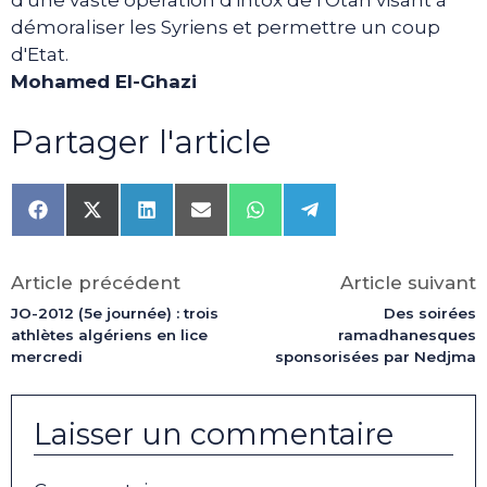
d'une vaste opération d'intox de l'Otan visant à
démoraliser les Syriens et permettre un coup
d'Etat.
Mohamed El-Ghazi
Partager l'article
Share
Share
Share
Share
Share
Share
on
on
on
on
on
on
Facebook
X
LinkedIn
Email
WhatsApp
Telegram
(Twitter)
Article précédent
Article suivant
JO-2012 (5e journée) : trois
Des soirées
athlètes algériens en lice
ramadhanesques
mercredi
sponsorisées par Nedjma
Laisser un commentaire