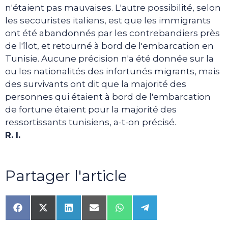
n'étaient pas mauvaises. L'autre possibilité, selon
les secouristes italiens, est que les immigrants
ont été abandonnés par les contrebandiers près
de l'îlot, et retourné à bord de l'embarcation en
Tunisie. Aucune précision n'a été donnée sur la
ou les nationalités des infortunés migrants, mais
des survivants ont dit que la majorité des
personnes qui étaient à bord de l'embarcation
de fortune étaient pour la majorité des
ressortissants tunisiens, a-t-on précisé.
R. I.
Partager l'article
Share
Share
Share
Share
Share
Share
on
on
on
on
on
on