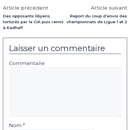
Facebook
X
LinkedIn
Email
WhatsApp
Telegram
(Twitter)
Article précédent
Article suivant
Des opposants libyens
Report du coup d’envoi des
torturés par la CIA puis remis
championnats de Ligue 1 et 2
à Kadhafi
Laisser un commentaire
Commentaire
Nom *