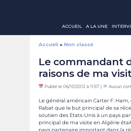
Aller
au
contenu
ACCUEIL
A LA UNE
INTERV
Accueil
»
Non classé
Le commandant de 
raisons de ma visi
Publié le 06/10/2012 à 11:57 |
Aucun com
Le général américain Carter F. Ham,
Rabat que le but principal de sa réce
soutien des Etats-Unis à un pays par
principal de ma visite en Algérie éta
pays partenaire important dans la r