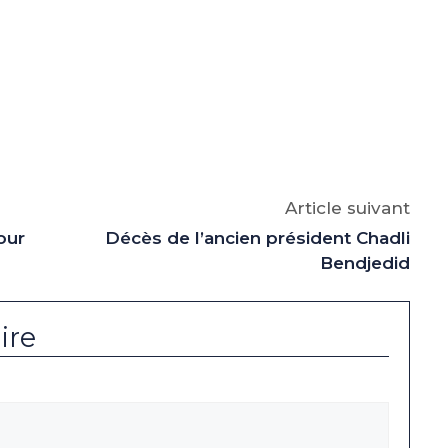
e
p
gram
Article suivant
our
Décès de l’ancien président Chadli
Bendjedid
ire