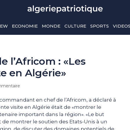
IEW
ECONOMIE
MONDE
CULTURE
SPORTS
VIDEO
l’Africom : «Les
te en Algérie»
mentaire
 commandant en chef de l’Africom, a déclaré à
nte visite en Algérie était de «montrer le
tenaire important dans la région». «Le but
it de montrer le soutien des Etats-Unis à un
égion, de discuter des domaines potentiels de