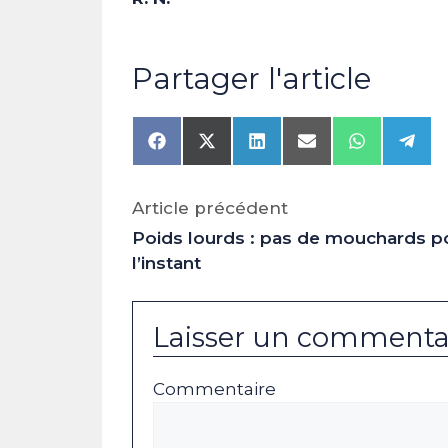
Partager l'article
Share
Share
Share
Share
Share
Shar
on
on
on
on
on
on
Facebook
X
LinkedIn
Email
WhatsAp
Tele
(Twitter)
Article précédent
Poids lourds : pas de mouchards p
l’instant
Laisser un commenta
Commentaire