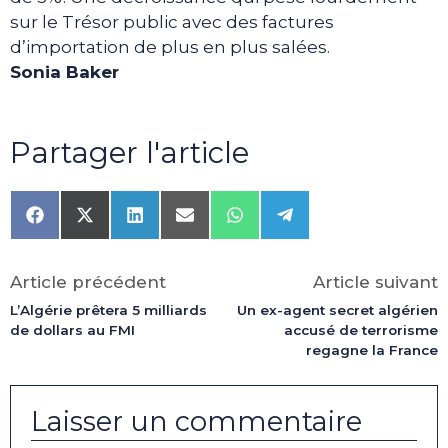
sur le Trésor public avec des factures
d’importation de plus en plus salées.
Sonia Baker
Partager l'article
Share
Share
Share
Share
Share
Share
on
on
on
on
on
on
Facebook
X
LinkedIn
Email
WhatsApp
Telegram
(Twitter)
Article précédent
Article suivant
L’Algérie prêtera 5 milliards
Un ex-agent secret algérien
de dollars au FMI
accusé de terrorisme
regagne la France
Laisser un commentaire