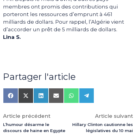
membres ont promis des contributions qui
porteront les ressources d’emprunt à 461
milliards de dollars. Pour rappel, l’Algérie vient
d’accorder un prêt de 5 milliards de dollars.
Lina S.
Partager l'article
Share
Share
Share
Share
Share
Share
on
on
on
on
on
on
Facebook
X
LinkedIn
Email
WhatsApp
Telegram
(Twitter)
Article précédent
Article suivant
L’humour désarme le
Hillary Clinton cautionne les
discours de haine en Egypte
législatives du 10 mai