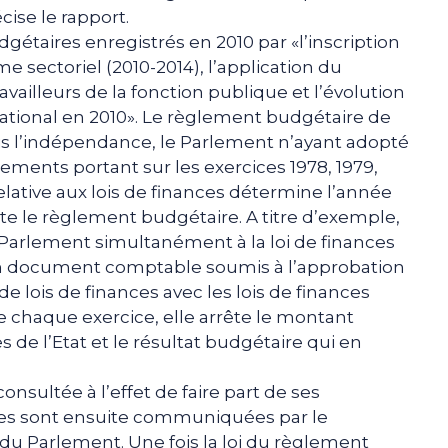
cise le rapport.
étaires enregistrés en 2010 par «l’inscription
sectoriel (2010-2014), l’application du
ailleurs de la fonction publique et l’évolution
ational en 2010». Le règlement budgétaire de
is l’indépendance, le Parlement n’ayant adopté
lements portant sur les exercices 1978, 1979,
 relative aux lois de finances détermine l’année
te le règlement budgétaire. A titre d’exemple,
Parlement simultanément à la loi de finances
 un document comptable soumis à l’approbation
de lois de finances avec les lois de finances
de chaque exercice, elle arrête le montant
s de l’Etat et le résultat budgétaire qui en
onsultée à l’effet de faire part de ses
lles sont ensuite communiquées par le
 Parlement. Une fois la loi du règlement