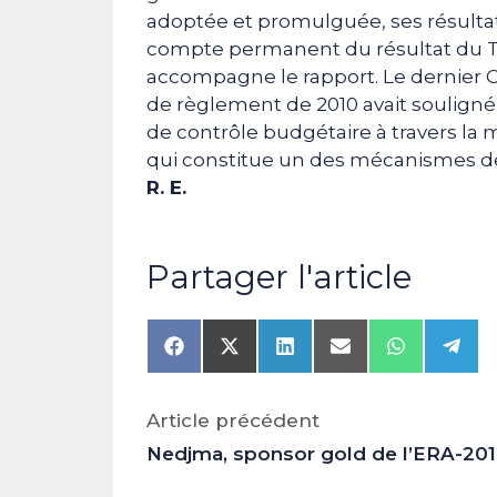
adoptée et promulguée, ses résultat
compte permanent du résultat du Tré
accompagne le rapport. Le dernier Co
de règlement de 2010 avait souligné
de contrôle budgétaire à travers la 
qui constitue un des mécanismes de
R. E.
Partager l'article
Share
Share
Share
Share
Share
Shar
on
on
on
on
on
on
Facebook
X
LinkedIn
Email
WhatsAp
Tele
(Twitter)
Article précédent
Nedjma, sponsor gold de l’ERA-20