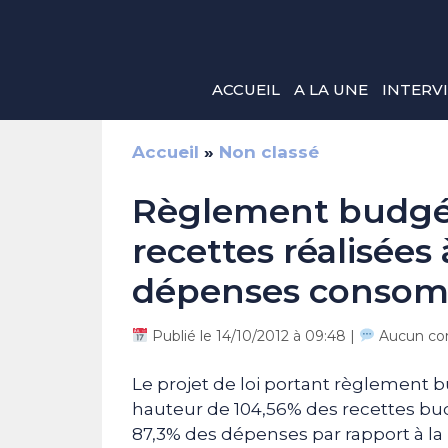
Aller
au
contenu
ACCUEIL
A LA UNE
INTERV
Accueil
»
Non classé
Règlement budgéta
recettes réalisées 
dépenses consom
Publié le 14/10/2012 à 09:48 |
Aucun co
Le projet de loi portant règlement bu
hauteur de 104,56% des recettes bu
87,3% des dépenses par rapport à l