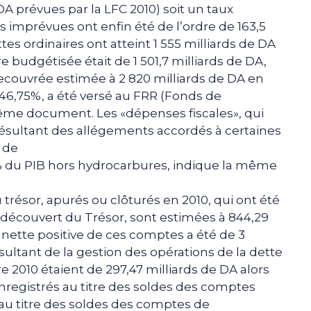
DA prévues par la LFC 2010) soit un taux
 imprévues ont enfin été de l’ordre de 163,5
ttes ordinaires ont atteint 1 555 milliards de DA
ère budgétisée était de 1 501,7 milliards de DA,
e recouvrée estimée à 2 820 milliards de DA en
t 46,75%, a été versé au FRR (Fonds de
même document. Les «dépenses fiscales», qui
ésultant des allégements accordés à certaines
 de
,5% du PIB hors hydrocarbures, indique la même
résor, apurés ou clôturés en 2010, qui ont été
u découvert du Trésor, sont estimées à 844,29
n nette positive de ces comptes a été de 3
sultant de la gestion des opérations de la dette
e 2010 étaient de 297,47 milliards de DA alors
nregistrés au titre des soldes des comptes
au titre des soldes des comptes de