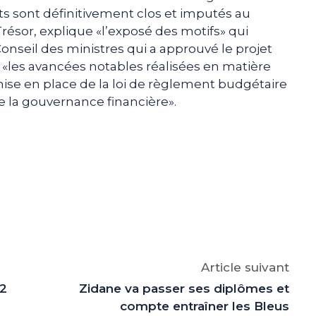
s sont définitivement clos et imputés au
sor, explique «l’exposé des motifs» qui
nseil des ministres qui a approuvé le projet
 «les avancées notables réalisées en matière
mise en place de la loi de règlement budgétaire
 la gouvernance financière».
e
p
gram
Article suivant
12
Zidane va passer ses diplômes et
compte entraîner les Bleus