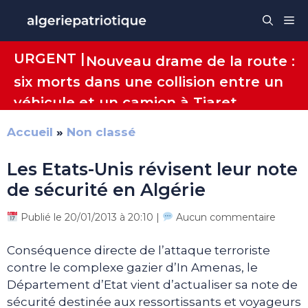
Aller
Me
au
contenu
URGENT |
Nouveau drame de la route :
six morts dans une collision entre un
véhicule et un camion à Tiaret
Accueil
»
Non classé
Les Etats-Unis révisent leur note
de sécurité en Algérie
Publié le 20/01/2013 à 20:10 |
Aucun commentaire
Conséquence directe de l’attaque terroriste
contre le complexe gazier d’In Amenas, le
Département d’Etat vient d’actualiser sa note de
sécurité destinée aux ressortissants et voyageurs