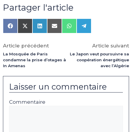
Partager l'article
Share
Share
Share
Share
Share
Share
on
on
on
on
on
on
Facebook
X
LinkedIn
Email
WhatsApp
Telegram
(Twitter)
Article précédent
Article suivant
La Mosquée de Paris
Le Japon veut poursuivre sa
condamne la prise d’otages à
coopération énergétique
In Amenas
avec l’Algérie
Laisser un commentaire
Commentaire