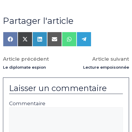
Partager l'article
Share
Share
Share
Share
Share
Share
on
on
on
on
on
on
Facebook
X
LinkedIn
Email
WhatsApp
Telegram
(Twitter)
Article précédent
Article suivant
Le diplomate espion
Lecture empoisonnée
Laisser un commentaire
Commentaire