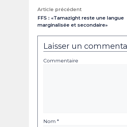
Facebook
X
LinkedIn
Email
WhatsAp
Tele
(Twitter)
Article précédent
FFS : «Tamazight reste une langue
marginalisée et secondaire»
Laisser un commenta
Commentaire
Nom *