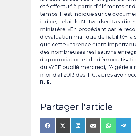
été effectué à partir d’éléments et 
temps. Il est indiqué sur ce docume
indice, celui du Networked Readiness, 
ministère. «En procédant par le rec
d'évaluation manque de fiabilité», a
que cette «carence étant importante à
des nombreuses réalisations enregis
d'appropriation et de démocratisatio
du WEF publié mercredi, l'Algérie a re
mondial 2013 des TIC, après avoir oc
R. E.
Partager l'article
Share
Share
Share
Share
Share
Shar
on
on
on
on
on
on