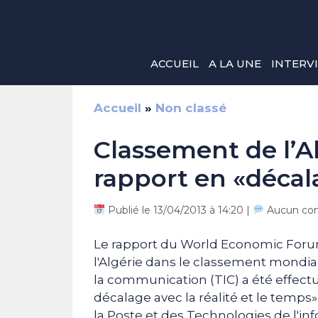
Aller
au
contenu
ACCUEIL
A LA UNE
INTERV
Accueil
»
Non classé
Classement de l’Alg
rapport en «décal
Publié le 13/04/2013 à 14:20 |
Aucun co
Le rapport du World Economic Forum 
l'Algérie dans le classement mondial
la communication (TIC) a été effect
décalage avec la réalité et le temps»
la Poste et des Technologies de l'in