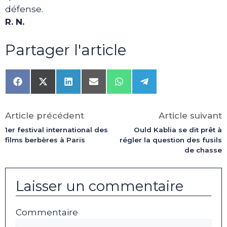
défense.
R. N.
Partager l'article
Share
Share
Share
Share
Share
Share
on
on
on
on
on
on
Facebook
X
LinkedIn
Email
WhatsApp
Telegram
(Twitter)
Article précédent
Article suivant
1er festival international des
Ould Kablia se dit prêt à
films berbères à Paris
régler la question des fusils
de chasse
Laisser un commentaire
Commentaire