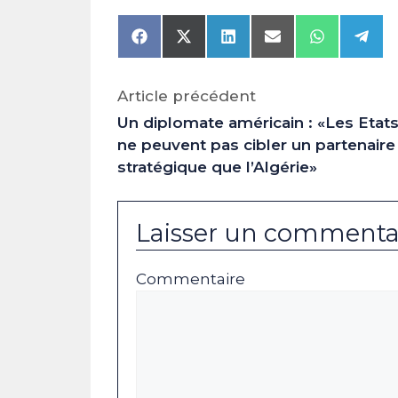
Share
Share
Share
Share
Share
Shar
on
on
on
on
on
on
Facebook
X
LinkedIn
Email
WhatsAp
Tele
(Twitter)
Article précédent
Un diplomate américain : «Les Etat
ne peuvent pas cibler un partenaire
stratégique que l’Algérie»
Laisser un commenta
Commentaire