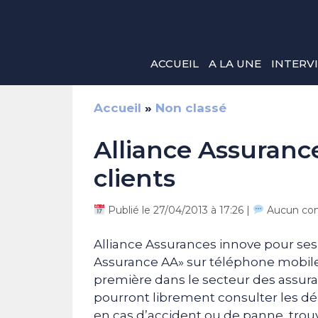
Aller
au
contenu
ACCUEIL
A LA UNE
INTERV
Accueil
»
Non classé
Alliance Assuranc
clients
Publié le 27/04/2013 à 17:26 |
Aucun co
Alliance Assurances innove pour ses 
Assurance AA» sur téléphone mobile
première dans le secteur des assuran
pourront librement consulter les dé
en cas d’accident ou de panne, trou