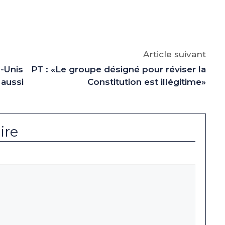
e
p
gram
Article suivant
s-Unis
PT : «Le groupe désigné pour réviser la
 aussi
Constitution est illégitime»
ire