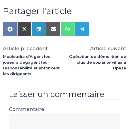
Partager l'article
Share
Share
Share
Share
Share
Share
on
on
on
on
on
on
Facebook
X
LinkedIn
Email
WhatsApp
Telegram
(Twitter)
Article précédent
Article suivant
Mouloudia d’Alger : les
Opération de démolition de
joueurs dégagent leur
plus de soixante villas à
responsabilité et enfoncent
Tipasa
les dirigeants
Laisser un commentaire
Commentaire