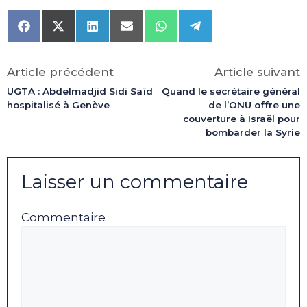
Share
Share
Share
Share
Share
Share
on
on
on
on
on
on
Facebook
X
LinkedIn
Email
WhatsApp
Telegram
(Twitter)
Article précédent
Article suivant
UGTA : Abdelmadjid Sidi Saïd
Quand le secrétaire général
hospitalisé à Genève
de l’ONU offre une
couverture à Israël pour
bombarder la Syrie
Laisser un commentaire
Commentaire