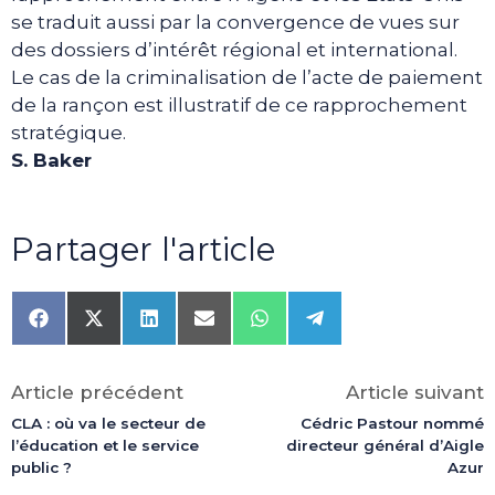
se traduit aussi par la convergence de vues sur
des dossiers d’intérêt régional et international.
Le cas de la criminalisation de l’acte de paiement
de la rançon est illustratif de ce rapprochement
stratégique.
S. Baker
Partager l'article
Share
Share
Share
Share
Share
Share
on
on
on
on
on
on
Facebook
X
LinkedIn
Email
WhatsApp
Telegram
(Twitter)
Article précédent
Article suivant
CLA : où va le secteur de
Cédric Pastour nommé
l’éducation et le service
directeur général d’Aigle
public ?
Azur