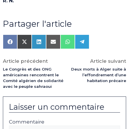
R. N.
Partager l'article
Share
Share
Share
Share
Share
Share
on
on
on
on
on
on
Facebook
X
LinkedIn
Email
WhatsApp
Telegram
(Twitter)
Article précédent
Article suivant
Le Congrès et des ONG
Deux morts à Alger suite à
américaines rencontrent le
l’effondrement d’une
Comité algérien de solidarité
habitation précaire
avec le peuple sahraoui
Laisser un commentaire
Commentaire