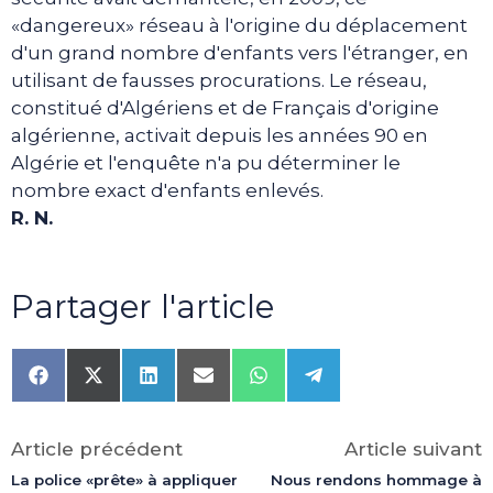
«dangereux» réseau à l'origine du déplacement
d'un grand nombre d'enfants vers l'étranger, en
utilisant de fausses procurations. Le réseau,
constitué d'Algériens et de Français d'origine
algérienne, activait depuis les années 90 en
Algérie et l'enquête n'a pu déterminer le
nombre exact d'enfants enlevés.
R. N.
Partager l'article
Share
Share
Share
Share
Share
Share
on
on
on
on
on
on
Facebook
X
LinkedIn
Email
WhatsApp
Telegram
(Twitter)
Article précédent
Article suivant
La police «prête» à appliquer
Nous rendons hommage à