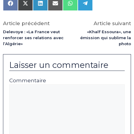
Share
Share
Share
Share
Share
Share
on
on
on
on
on
on
Facebook
X
LinkedIn
Email
WhatsApp
Telegram
(Twitter)
Article précédent
Article suivant
Delevoye : «La France veut
«Khalf Essoura», une
renforcer ses relations avec
émission qui sublime la
l’Algérie»
photo
Laisser un commentaire
Commentaire