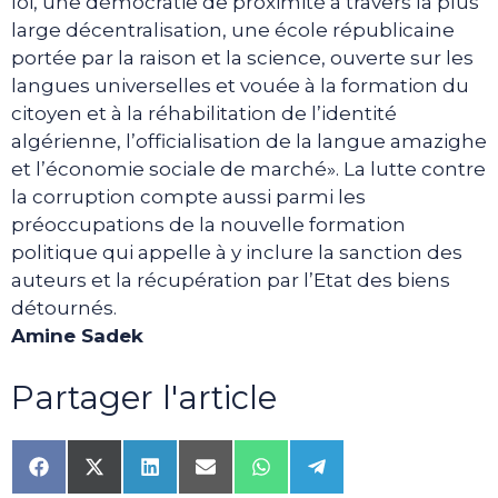
loi, une démocratie de proximité à travers la plus
large décentralisation, une école républicaine
portée par la raison et la science, ouverte sur les
langues universelles et vouée à la formation du
citoyen et à la réhabilitation de l’identité
algérienne, l’officialisation de la langue amazighe
et l’économie sociale de marché». La lutte contre
la corruption compte aussi parmi les
préoccupations de la nouvelle formation
politique qui appelle à y inclure la sanction des
auteurs et la récupération par l’Etat des biens
détournés.
Amine Sadek
Partager l'article
Share
Share
Share
Share
Share
Share
on
on
on
on
on
on