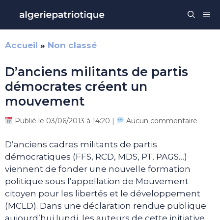
Aller
Me
au
contenu
Accueil
»
Non classé
D’anciens militants de partis
démocrates créent un
mouvement
Publié le 03/06/2013 à 14:20 |
Aucun commentaire
D’anciens cadres militants de partis
démocratiques (FFS, RCD, MDS, PT, PAGS…)
viennent de fonder une nouvelle formation
politique sous l’appellation de Mouvement
citoyen pour les libertés et le développement
(MCLD). Dans une déclaration rendue publique
aujourd’hui lundi, les auteurs de cette initiative