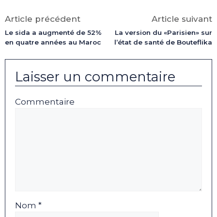
Facebook
X
LinkedIn
Email
WhatsApp
Telegram
(Twitter)
Article précédent
Article suivant
Le sida a augmenté de 52%
La version du «Parisien» sur
en quatre années au Maroc
l’état de santé de Bouteflika
Laisser un commentaire
Commentaire
Nom *