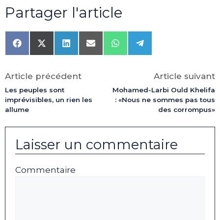
Partager l'article
Share
Share
Share
Share
Share
Share
on
on
on
on
on
on
Facebook
X
LinkedIn
Email
WhatsApp
Telegram
(Twitter)
Article précédent
Article suivant
Les peuples sont
Mohamed-Larbi Ould Khelifa
imprévisibles, un rien les
: «Nous ne sommes pas tous
allume
des corrompus»
Laisser un commentaire
Commentaire