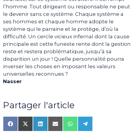
l’homme. Tout dirigeant ou responsable ne peut
le devenir sans ce système. Chaque système a
ses hommes et chaque homme adopte le
système qui le parraine et le protège, d’où la
difficulté. Un cercle vicieux infernal dont la cause
principale est cette funeste rente dont la gestion
reste et restera problématique, jusqu’à sa
disparition un jour ! Quelle personnalité pourra
inverser les choses en imposant les valeurs
universelles reconnues ?
Nasser
Partager l'article
Share
Share
Share
Share
Share
Share
on
on
on
on
on
on