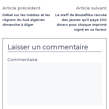
Facebook
X
LinkedIn
Email
WhatsApp
Telegram
(Twitter)
Article précédent
Article suivant
Débat sur les médias et les
Le staff de Bouteflika recrute
régions du Sud algérien
des jeunes qu’il paye 200
dimanche à Alger
dinars pour chaque imprimé
signé en sa faveur
Laisser un commentaire
Commentaire