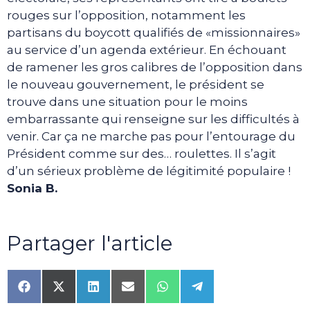
rouges sur l’opposition, notamment les
partisans du boycott qualifiés de «missionnaires»
au service d’un agenda extérieur. En échouant
de ramener les gros calibres de l’opposition dans
le nouveau gouvernement, le président se
trouve dans une situation pour le moins
embarrassante qui renseigne sur les difficultés à
venir. Car ça ne marche pas pour l’entourage du
Président comme sur des… roulettes. Il s’agit
d’un sérieux problème de légitimité populaire !
Sonia B.
Partager l'article
Share
Share
Share
Share
Share
Share
on
on
on
on
on
on