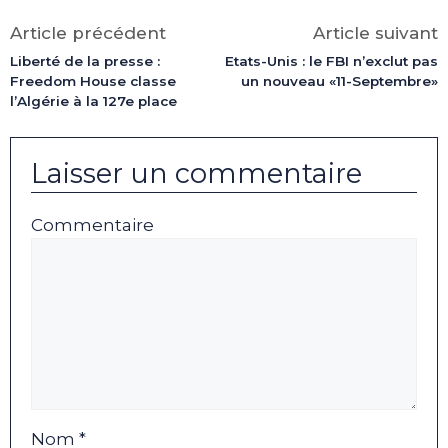
Facebook
X
LinkedIn
Email
WhatsApp
Telegram
(Twitter)
Article précédent
Article suivant
Liberté de la presse :
Etats-Unis : le FBI n’exclut pas
Freedom House classe
un nouveau «11-Septembre»
l’Algérie à la 127e place
Laisser un commentaire
Commentaire
Nom *