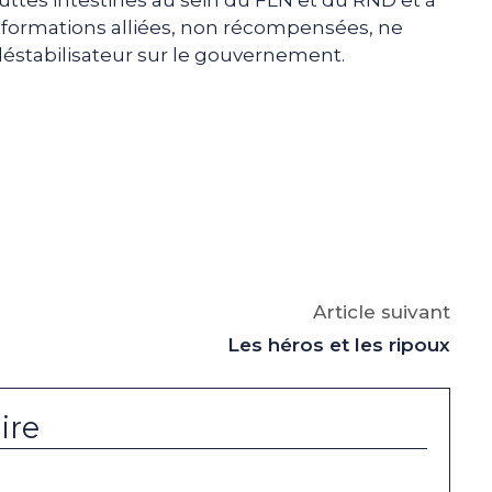
s formations alliées, non récompensées, ne
éstabilisateur sur le gouvernement.
e
p
gram
Article suivant
Les héros et les ripoux
ire