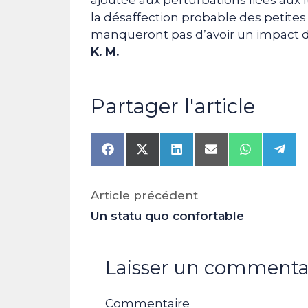
la désaffection probable des petite
manqueront pas d’avoir un impact d
K. M.
Partager l'article
Share
Share
Share
Share
Share
Shar
on
on
on
on
on
on
Facebook
X
LinkedIn
Email
WhatsAp
Tele
(Twitter)
Article précédent
Un statu quo confortable
Laisser un commenta
Commentaire