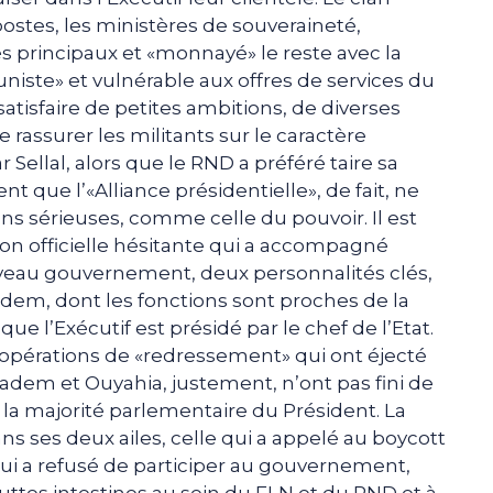
postes, les ministères de souveraineté,
 principaux et «monnayé» le reste avec la
tuniste» et vulnérable aux offres de services du
tisfaire de petites ambitions, de diverses
 rassurer les militants sur le caractère
 Sellal, alors que le RND a préféré taire sa
ent que l’«Alliance présidentielle», de fait, ne
ions sérieuses, comme celle du pouvoir. Il est
ion officielle hésitante qui a accompagné
uveau gouvernement, deux personnalités clés,
em, dont les fonctions sont proches de la
que l’Exécutif est présidé par le chef de l’Etat.
 opérations de «redressement» qui ont éjecté
adem et Ouyahia, justement, n’ont pas fini de
 la majorité parlementaire du Président. La
ns ses deux ailes, celle qui a appelé au boycott
 qui a refusé de participer au gouvernement,
luttes intestines au sein du FLN et du RND et à