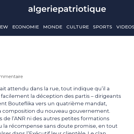
IEW
ECONOMIE
MONDE
CULTURE
SPORTS
VIDEO
mmentaire
tait attendu dans la rue, tout indique qu’il a
facilement la déception des partis – dirigeants
ident Bouteflika vers un quatrième mandat,
 la composition du nouveau gouvernement.
 de l’ANR ni des autres petites formations
 eu la récompense sans doute promise, en tout
er dans l’Exécutif leur clientèle. Le clan