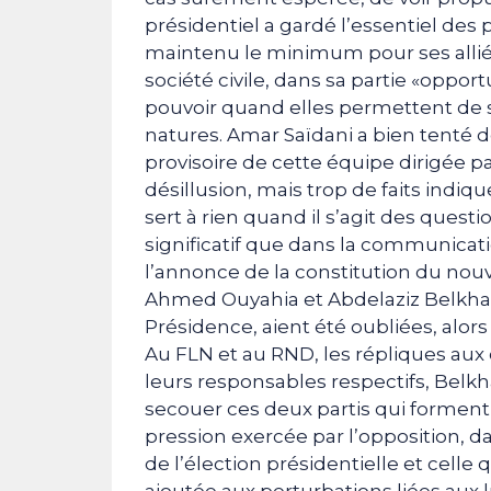
présidentiel a gardé l’essentiel des 
maintenu le minimum pour ses alliés
société civile, dans sa partie «oppor
pouvoir quand elles permettent de sa
natures. Amar Saïdani a bien tenté de
provisoire de cette équipe dirigée par
désillusion, mais trop de faits indiqu
sert à rien quand il s’agit des quest
significatif que dans la communicat
l’annonce de la constitution du no
Ahmed Ouyahia et Abdelaziz Belkhad
Présidence, aient été oubliées, alors 
Au FLN et au RND, les répliques aux
leurs responsables respectifs, Belkh
secouer ces deux partis qui forment
pression exercée par l’opposition, da
de l’élection présidentielle et celle
ajoutée aux perturbations liées aux 