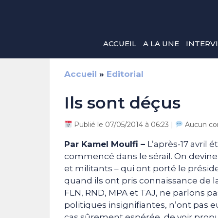
Aller
au
contenu
ACCUEIL
A LA UNE
INTERV
Accueil
»
Editorial
Ils sont déçus
Publié le 07/05/2014 à 06:23 |
Aucun co
Par Kamel Moulfi –
L’après-17 avril é
commencé dans le sérail. On devine 
et militants – qui ont porté le prés
quand ils ont pris connaissance de
FLN, RND, MPA et TAJ, ne parlons pas
politiques insignifiantes, n’ont pas
cas sûrement espérée, de voir propuls