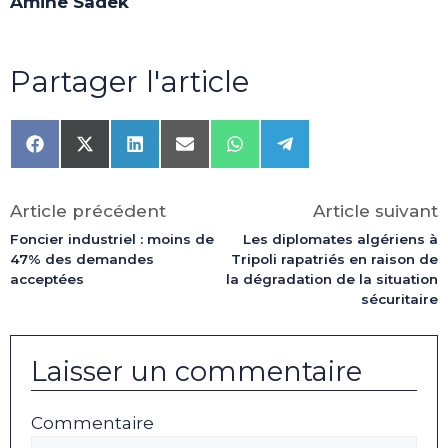
Amine Sadek
Partager l'article
Share
Share
Share
Share
Share
Share
on
on
on
on
on
on
Facebook
X
LinkedIn
Email
WhatsApp
Telegram
(Twitter)
Article précédent
Article suivant
Foncier industriel : moins de
Les diplomates algériens à
47% des demandes
Tripoli rapatriés en raison de
acceptées
la dégradation de la situation
sécuritaire
Laisser un commentaire
Commentaire