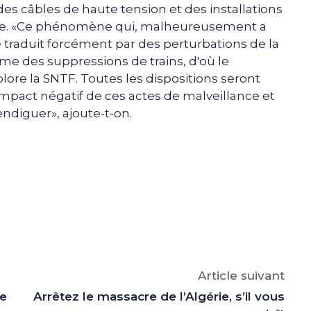
es câbles de haute tension et des installations
rce. «Ce phénomène qui, malheureusement a
 traduit forcément par des perturbations de la
ême des suppressions de trains, d'où le
re la SNTF. Toutes les dispositions seront
mpact négatif de ces actes de malveillance et
ndiguer», ajoute-t-on.
e
p
gram
Article suivant
re
Arrêtez le massacre de l’Algérie, s’il vous