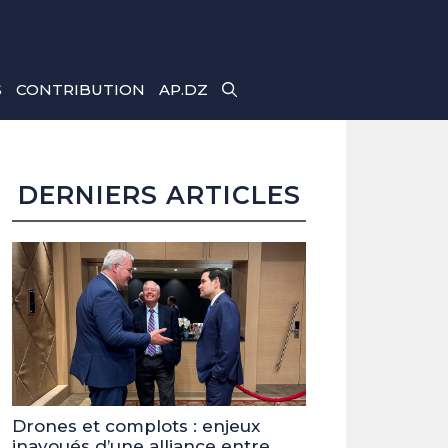
S
CONTRIBUTION
AP.DZ
DERNIERS ARTICLES
Drones et complots : enjeux
inavoués d’une alliance entre