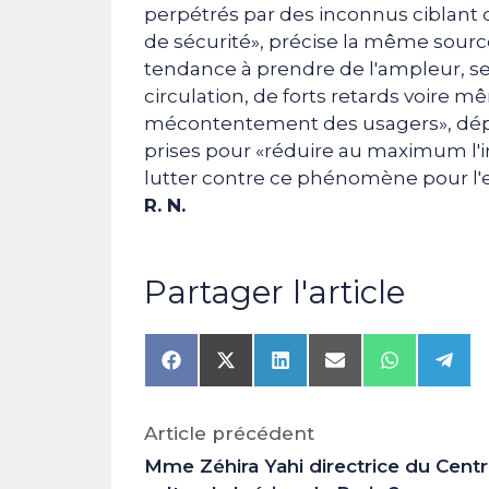
perpétrés par des inconnus ciblant d
de sécurité», précise la même sou
tendance à prendre de l'ampleur, se
circulation, de forts retards voire m
mécontentement des usagers», déplo
prises pour «réduire au maximum l'i
lutter contre ce phénomène pour l'e
R. N.
Partager l'article
Share
Share
Share
Share
Share
Shar
on
on
on
on
on
on
Facebook
X
LinkedIn
Email
WhatsAp
Tele
(Twitter)
Article précédent
Mme Zéhira Yahi directrice du Cent