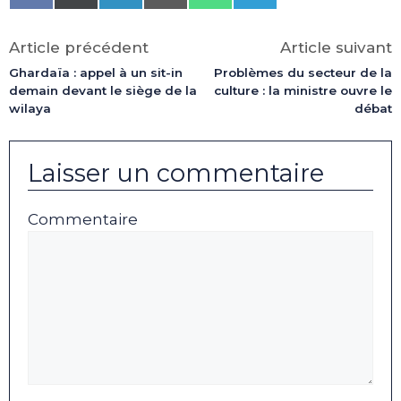
on
on
on
on
on
on
Facebook
X
LinkedIn
Email
WhatsApp
Telegram
(Twitter)
Article précédent
Article suivant
Ghardaïa : appel à un sit-in
Problèmes du secteur de la
demain devant le siège de la
culture : la ministre ouvre le
wilaya
débat
Laisser un commentaire
Commentaire