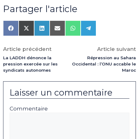
Partager l'article
Share
Share
Share
Share
Share
Share
on
on
on
on
on
on
Facebook
X
LinkedIn
Email
WhatsApp
Telegram
(Twitter)
Article précédent
Article suivant
La LADDH dénonce la
Répression au Sahara
pression exercée sur les
Occidental : l’ONU accable le
syndicats autonomes
Maroc
Laisser un commentaire
Commentaire