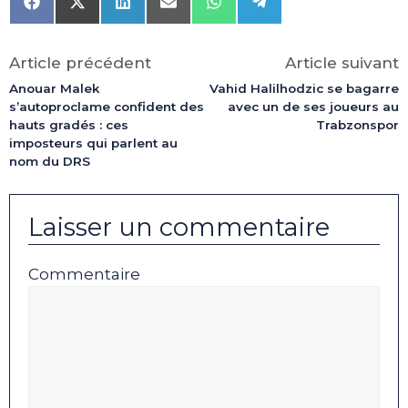
Share
Share
Share
Share
Share
Share
on
on
on
on
on
on
Facebook
X
LinkedIn
Email
WhatsApp
Telegram
(Twitter)
Article précédent
Article suivant
Anouar Malek
Vahid Halilhodzic se bagarre
s’autoproclame confident des
avec un de ses joueurs au
hauts gradés : ces
Trabzonspor
imposteurs qui parlent au
nom du DRS
Laisser un commentaire
Commentaire