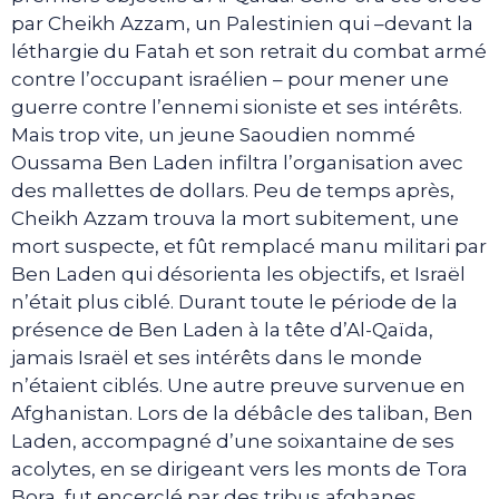
par Cheikh Azzam, un Palestinien qui –devant la
léthargie du Fatah et son retrait du combat armé
contre l’occupant israélien – pour mener une
guerre contre l’ennemi sioniste et ses intérêts.
Mais trop vite, un jeune Saoudien nommé
Oussama Ben Laden infiltra l’organisation avec
des mallettes de dollars. Peu de temps après,
Cheikh Azzam trouva la mort subitement, une
mort suspecte, et fût remplacé manu militari par
Ben Laden qui désorienta les objectifs, et Israël
n’était plus ciblé. Durant toute le période de la
présence de Ben Laden à la tête d’Al-Qaïda,
jamais Israël et ses intérêts dans le monde
n’étaient ciblés. Une autre preuve survenue en
Afghanistan. Lors de la débâcle des taliban, Ben
Laden, accompagné d’une soixantaine de ses
acolytes, en se dirigeant vers les monts de Tora
Bora, fut encerclé par des tribus afghanes