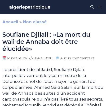
Aller
Me
au
contenu
Accueil
»
Non classé
Soufiane Djilali : «La mort du
wali de Annaba doit être
élucidée»
Publié le 27/12/2014 à 18:00 |
Aucun commentaire
Le président de Jil Jadid, Soufiane Djilali,
interpelle vivement le vice-ministre de la
Défense et chef de l’état-major, le général de
corps d’armée, Ahmed Gaïd Salah, sur la mort du
wali de Annaba des suites d’un accident
cardiovasculaire qui n’a pas livré tous ses secrets.
Mohamed Mounib Sendid est décédé à l’hôpital