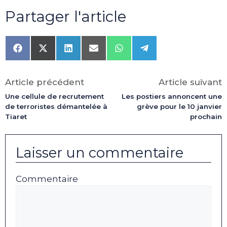
Partager l'article
Share
Share
Share
Share
Share
Share
on
on
on
on
on
on
Facebook
X
LinkedIn
Email
WhatsApp
Telegram
(Twitter)
Article précédent
Article suivant
Une cellule de recrutement
Les postiers annoncent une
de terroristes démantelée à
grève pour le 10 janvier
Tiaret
prochain
Laisser un commentaire
Commentaire