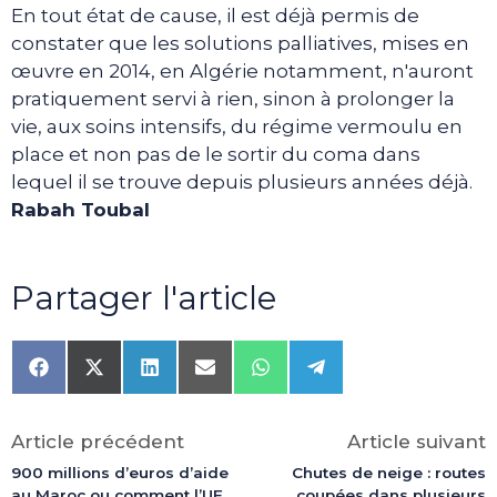
En tout état de cause, il est déjà permis de
constater que les solutions palliatives, mises en
œuvre en 2014, en Algérie notamment, n'auront
pratiquement servi à rien, sinon à prolonger la
vie, aux soins intensifs, du régime vermoulu en
place et non pas de le sortir du coma dans
lequel il se trouve depuis plusieurs années déjà.
Rabah Toubal
Partager l'article
Share
Share
Share
Share
Share
Share
on
on
on
on
on
on
Facebook
X
LinkedIn
Email
WhatsApp
Telegram
(Twitter)
Article précédent
Article suivant
900 millions d’euros d’aide
Chutes de neige : routes
au Maroc ou comment l’UE
coupées dans plusieurs