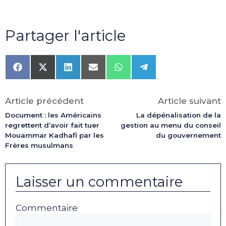
Partager l'article
Share
Share
Share
Share
Share
Share
on
on
on
on
on
on
Facebook
X
LinkedIn
Email
WhatsApp
Telegram
(Twitter)
Article précédent
Article suivant
Document : les Américains
La dépénalisation de la
regrettent d’avoir fait tuer
gestion au menu du conseil
Mouammar Kadhafi par les
du gouvernement
Frères musulmans
Laisser un commentaire
Commentaire