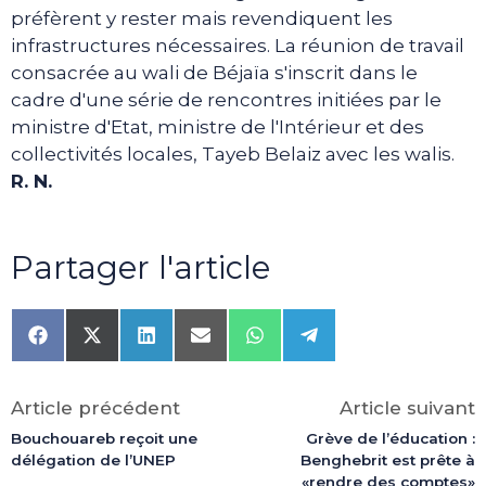
préfèrent y rester mais revendiquent les
infrastructures nécessaires. La réunion de travail
consacrée au wali de Béjaïa s'inscrit dans le
cadre d'une série de rencontres initiées par le
ministre d'Etat, ministre de l'Intérieur et des
collectivités locales, Tayeb Belaiz avec les walis.
R. N.
Partager l'article
Share
Share
Share
Share
Share
Share
on
on
on
on
on
on
Facebook
X
LinkedIn
Email
WhatsApp
Telegram
(Twitter)
Article précédent
Article suivant
Bouchouareb reçoit une
Grève de l’éducation :
délégation de l’UNEP
Benghebrit est prête à
«rendre des comptes»