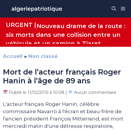
Aller
Me
au
contenu
URGENT |
Nouveau drame de la route :
six morts dans une collision entre un
véhicule et un camion à Tiaret
Accueil
»
Non classé
Mort de l’acteur français Roger
Hanin à l’âge de 89 ans
Publié le 11/02/2015 à 10:08 |
Aucun commentaire
L'acteur français Roger Hanin, célèbre
commissaire Navarro à l'écran et beau-frère de
l'ancien président François Mitterrand, est mort
mercredi matin d'une détresse respiratoire,