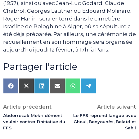
(1957), ainsi qu'avec Jean-Luc Godard, Claude
Chabrol, Georges Lautner ou Edouard Molinaro.
Roger Hanin sera enterré dans le cimetière
israélite de Bologhine à Alger, où sa sépulture a
été déjà préparée. Par ailleurs, une cérémonie de
recueillement en son hommage sera organisée
aujourd'hui jeudi 12 février, à 17h, à Paris.
Partager l'article
Share
Share
Share
Share
Share
Share
on
on
on
on
on
on
Facebook
X
LinkedIn
Email
WhatsApp
Telegram
(Twitter)
Article précédent
Article suivant
Abderrezak Mokri dément
Le FFS reprend langue avec
vouloir contrer l’initiative du
Ghoul, Benyounès, Belaïd et
FFS
Sahli