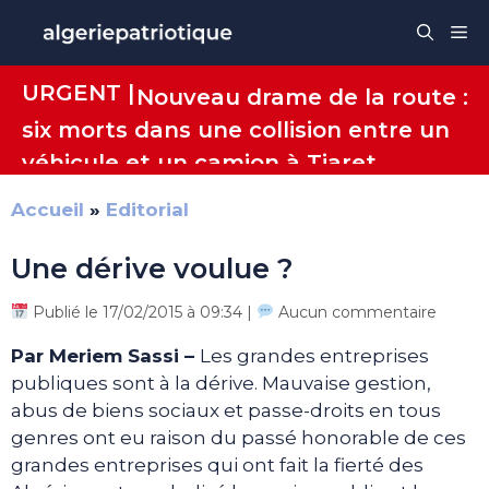
Aller
Me
au
contenu
URGENT |
Nouveau drame de la route :
six morts dans une collision entre un
véhicule et un camion à Tiaret
Accueil
»
Editorial
Une dérive voulue ?
Publié le 17/02/2015 à 09:34 |
Aucun commentaire
Par Meriem Sassi –
Les grandes entreprises
publiques sont à la dérive. Mauvaise gestion,
abus de biens sociaux et passe-droits en tous
genres ont eu raison du passé honorable de ces
grandes entreprises qui ont fait la fierté des