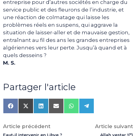
entreprise pour d’autres sociétés en charge du
service public et des fleurons de l’industrie, et
une réaction de colmatage qui laisse les
problèmes réels en suspens, qui aggrave la
situation de laisser-aller et de mauvaise gestion,
entraînant au fil des ans les grandes entreprises
algériennes vers leur perte. Jusqu’à quand et à
quels desseins ?
M. S.
Partager l'article
Share
Share
Share
Share
Share
Share
on
on
on
on
on
on
Facebook
X
LinkedIn
Email
WhatsApp
Telegram
(Twitter)
Article précédent
Article suivant
Faut-il intervenir en Libye ?
Allah yestar !(*)