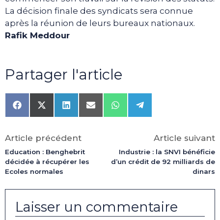
La décision finale des syndicats sera connue
après la réunion de leurs bureaux nationaux.
Rafik Meddour
Partager l'article
Share
Share
Share
Share
Share
Share
on
on
on
on
on
on
Facebook
X
LinkedIn
Email
WhatsApp
Telegram
(Twitter)
Article précédent
Article suivant
Education : Benghebrit
Industrie : la SNVI bénéficie
décidée à récupérer les
d’un crédit de 92 milliards de
Ecoles normales
dinars
Laisser un commentaire