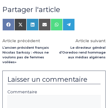
Partager l'article
Share
Share
Share
Share
Share
Share
on
on
on
on
on
on
Facebook
X
LinkedIn
Email
WhatsApp
Telegram
(Twitter)
Article précédent
Article suivant
L’ancien président français
Le directeur général
Nicolas Sarkozy : «Nous ne
d’Ooredoo rend hommage
voulons pas de femmes
aux médias algériens
voilées»
Laisser un commentaire
Commentaire