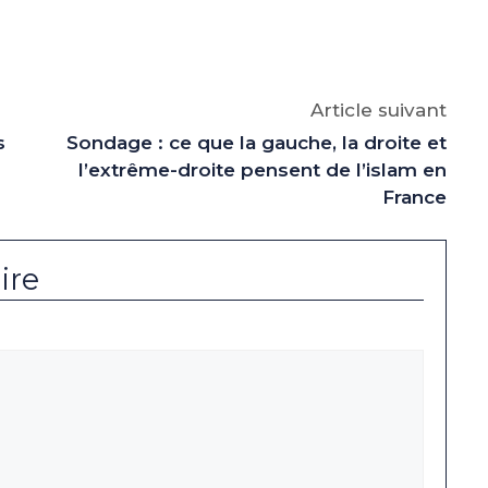
e
p
gram
Article suivant
s
Sondage : ce que la gauche, la droite et
l’extrême-droite pensent de l’islam en
France
ire