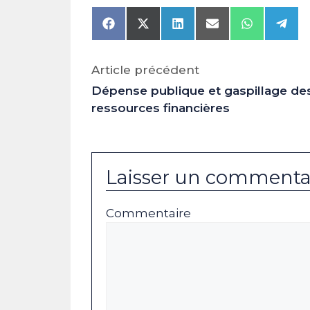
Share
Share
Share
Share
Share
Shar
on
on
on
on
on
on
Facebook
X
LinkedIn
Email
WhatsAp
Tele
(Twitter)
Article précédent
Dépense publique et gaspillage de
ressources financières
Laisser un commenta
Commentaire