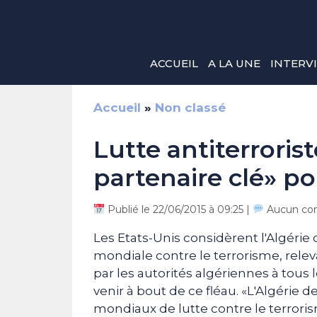
Aller
au
contenu
ACCUEIL
A LA UNE
INTERV
Accueil
»
Non classé
Lutte antiterrorist
partenaire clé» p
Publié le 22/06/2015 à 09:25 |
Aucun co
Les Etats-Unis considèrent l'Algérie
mondiale contre le terrorisme, releva
par les autorités algériennes à tous
venir à bout de ce fléau. «L'Algérie 
mondiaux de lutte contre le terrori