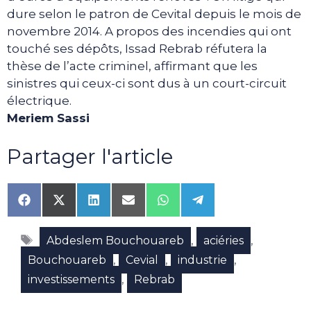
dure selon le patron de Cevital depuis le mois de
novembre 2014. A propos des incendies qui ont
touché ses dépôts, Issad Rebrab réfutera la
thèse de l’acte criminel, affirmant que les
sinistres qui ceux-ci sont dus à un court-circuit
électrique.
Meriem Sassi
Partager l'article
Share
Share
Share
Share
Share
Share
on
on
on
on
on
on
Facebook
X
LinkedIn
Email
WhatsApp
Telegram
Étiquettes
(Twitter)
,
,
Abdeslem Bouchouareb
aciéries
,
,
,
Bouchouareb
Cevial
industrie
,
investissements
Rebrab