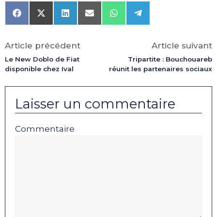
Share
Share
Share
Share
Share
Share
on
on
on
on
on
on
Facebook
X
LinkedIn
Email
WhatsApp
Telegram
(Twitter)
Article précédent
Article suivant
Le New Doblo de Fiat
Tripartite : Bouchouareb
disponible chez Ival
réunit les partenaires sociaux
Laisser un commentaire
Commentaire