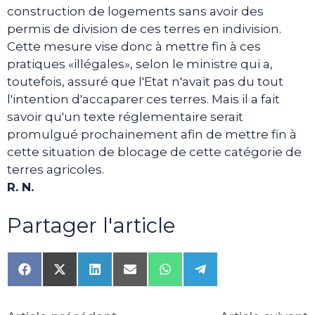
construction de logements sans avoir des
permis de division de ces terres en indivision.
Cette mesure vise donc à mettre fin à ces
pratiques «illégales», selon le ministre qui a,
toutefois, assuré que l'Etat n'avait pas du tout
l'intention d'accaparer ces terres. Mais il a fait
savoir qu'un texte réglementaire serait
promulgué prochainement afin de mettre fin à
cette situation de blocage de cette catégorie de
terres agricoles.
R. N.
Partager l'article
Share
Share
Share
Share
Share
Share
on
on
on
on
on
on
Facebook
X
LinkedIn
Email
WhatsApp
Telegram
(Twitter)