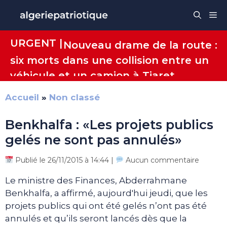
Aller
Me
au
contenu
URGENT |
Nouveau drame de la route :
six morts dans une collision entre un
véhicule et un camion à Tiaret
Accueil
»
Non classé
Benkhalfa : «Les projets publics
gelés ne sont pas annulés»
Publié le 26/11/2015 à 14:44 |
Aucun commentaire
Le ministre des Finances, Abderrahmane
Benkhalfa, a affirmé, aujourd'hui jeudi, que les
projets publics qui ont été gelés n’ont pas été
annulés et qu’ils seront lancés dès que la