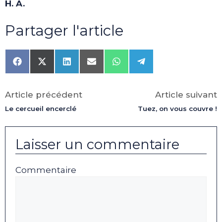
H. A.
Partager l'article
Share
Share
Share
Share
Share
Share
on
on
on
on
on
on
Facebook
X
LinkedIn
Email
WhatsApp
Telegram
(Twitter)
Article précédent
Article suivant
Le cercueil encerclé
Tuez, on vous couvre !
Laisser un commentaire
Commentaire