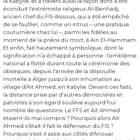
la Kabylie, et à travers aussi la façon dont a été
éconduit l'extrémiste religieux Ali Benhadj,
ancien chef du FIS dissous, qui a été empêché
de se faufiler, comme un intrus – une pratique
coutumière chez lui –, parmi les fidèles au
moment de la prière du mort, à Aïn El-Hammam.
Et enfin, fait hautement symbolique, dont la
signification n’a échappé à personne : l'emblème
national a flotté durant toute la cérémonie des
obsèques, depuis l'arrivée de la dépouille
mortelle à Alger jusqu'à son inhumation au
village d'Aït Ahmed, en Kabylie. Devant ces faits,
la distance prise par d’autres démocrates et
patriotes à son égard soulève aujourd’hui
nombre de questions. Le FFS et Aït Ahmed
étaient-ils mal compris ? Pourquoi alors Aït
Ahmed s'était-il fait le défenseur du FIS ?
Pourquoi s'est-il assis aux côtés d'Anouar