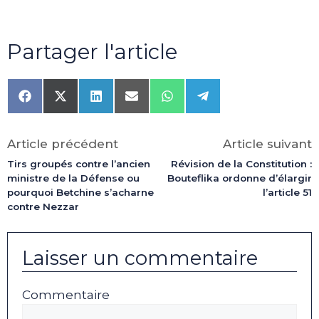
Partager l'article
Share
Share
Share
Share
Share
Share
on
on
on
on
on
on
Facebook
X
LinkedIn
Email
WhatsApp
Telegram
(Twitter)
Article précédent
Article suivant
Tirs groupés contre l’ancien
Révision de la Constitution :
ministre de la Défense ou
Bouteflika ordonne d’élargir
pourquoi Betchine s’acharne
l’article 51
contre Nezzar
Laisser un commentaire
Commentaire