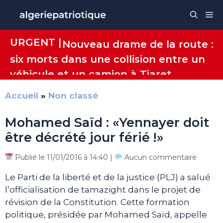
Aller
Me
au
contenu
URGENT |
Nouveau drame de la route :
six morts dans une collision entre un
véhicule et un camion à Tiaret
Accueil
»
Non classé
Mohamed Saïd : «Yennayer doit
être décrété jour férié !»
Publié le 11/01/2016 à 14:40 |
Aucun commentaire
Le Parti de la liberté et de la justice (PLJ) a salué
l’officialisation de tamazight dans le projet de
révision de la Constitution. Cette formation
politique, présidée par Mohamed Saïd, appelle