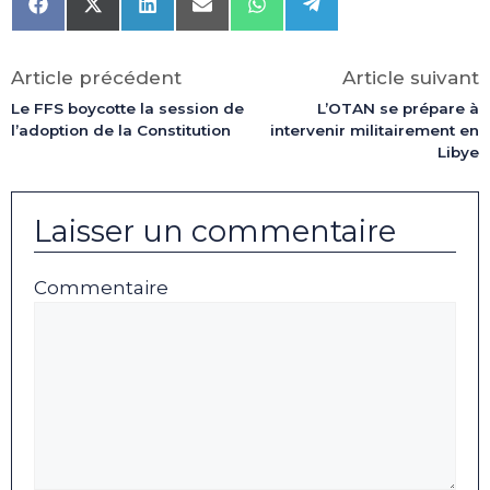
Share
Share
Share
Share
Share
Share
on
on
on
on
on
on
Facebook
X
LinkedIn
Email
WhatsApp
Telegram
(Twitter)
Article précédent
Article suivant
Le FFS boycotte la session de
L’OTAN se prépare à
l’adoption de la Constitution
intervenir militairement en
Libye
Laisser un commentaire
Commentaire